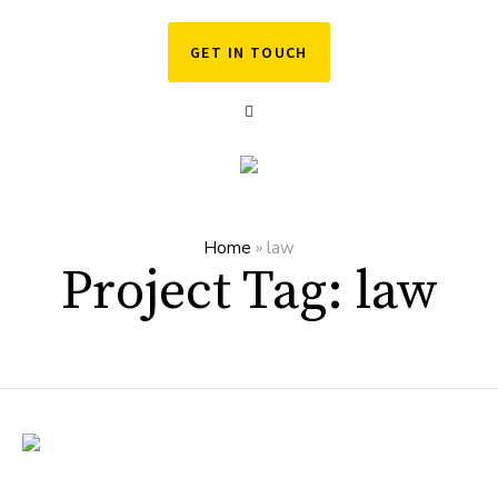
GET IN TOUCH
Home
»
law
Project Tag:
law