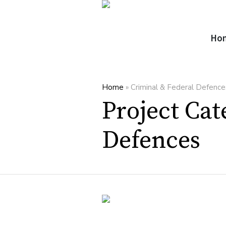
Ho
Home
»
Criminal & Federal Defence
Project Ca
Defences