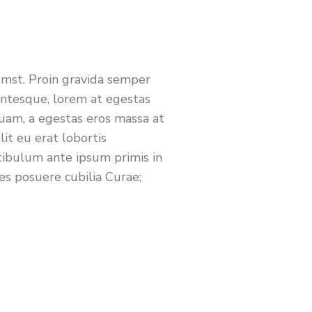
umst. Proin gravida semper
lentesque, lorem at egestas
t quam, a egestas eros massa at
lit eu erat lobortis
tibulum ante ipsum primis in
ces posuere cubilia Curae;