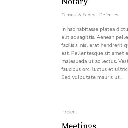
Notary
Criminal & Federal Defences
In hac habitasse platea dict
elit ac sagittis. Aenean pel
facilisis, nisl erat hendreri
est. Pellentesque sit amet e
malesuada ut ac lectus. Ves
faucibus orci luctus et ultri
Sed vulputate mauris ut...
Project
Meetings