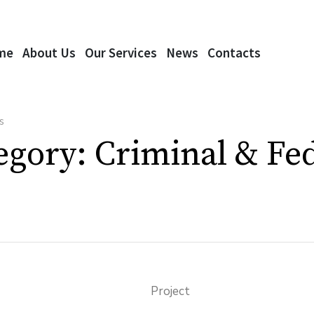
me
About Us
Our Services
News
Contacts
s
tegory:
Criminal & Fe
Project