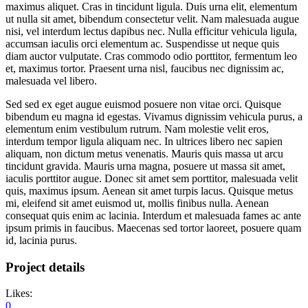
maximus aliquet. Cras in tincidunt ligula. Duis urna elit, elementum
ut nulla sit amet, bibendum consectetur velit. Nam malesuada augue
nisi, vel interdum lectus dapibus nec. Nulla efficitur vehicula ligula,
accumsan iaculis orci elementum ac. Suspendisse ut neque quis
diam auctor vulputate. Cras commodo odio porttitor, fermentum leo
et, maximus tortor. Praesent urna nisl, faucibus nec dignissim ac,
malesuada vel libero.
Sed sed ex eget augue euismod posuere non vitae orci. Quisque
bibendum eu magna id egestas. Vivamus dignissim vehicula purus, a
elementum enim vestibulum rutrum. Nam molestie velit eros,
interdum tempor ligula aliquam nec. In ultrices libero nec sapien
aliquam, non dictum metus venenatis. Mauris quis massa ut arcu
tincidunt gravida. Mauris urna magna, posuere ut massa sit amet,
iaculis porttitor augue. Donec sit amet sem porttitor, malesuada velit
quis, maximus ipsum. Aenean sit amet turpis lacus. Quisque metus
mi, eleifend sit amet euismod ut, mollis finibus nulla. Aenean
consequat quis enim ac lacinia. Interdum et malesuada fames ac ante
ipsum primis in faucibus. Maecenas sed tortor laoreet, posuere quam
id, lacinia purus.
Project details
Likes:
0